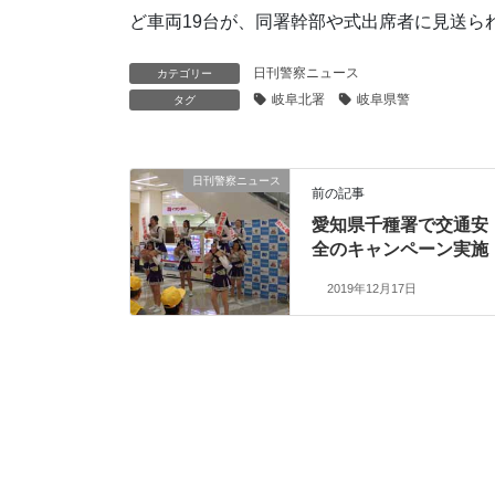
ど車両19台が、同署幹部や式出席者に見送ら
日刊警察ニュース
カテゴリー
岐阜北署
岐阜県警
タグ
日刊警察ニュース
前の記事
愛知県千種署で交通安
全のキャンペーン実施
2019年12月17日