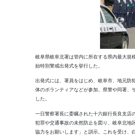
岐阜県岐阜北署は管内に所在する県内最大規
始特別警戒出発式を挙行した。
出発式には、署員をはじめ、岐阜市、地元防犯
体のボランティアなどが参加。県警や同署、サ
した。
一日警察署長に委嘱された十六銀行長良支店
犯罪や交通事故の未然防止を図り、岐阜北地
協力をお願いします」と訓示。これを受け、