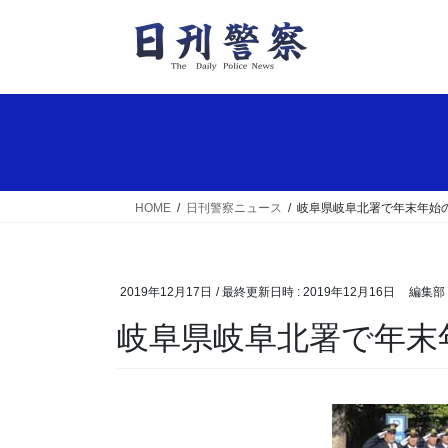
コ
ナ
ン
ビ
テ
ゲ
ン
ー
ツ
シ
へ
ョ
ス
ン
キ
に
ッ
移
HOME
日刊警察ニュース
岐阜県岐阜北署で年末年始
プ
動
2019年12月17日
/ 最終更新日時 :
2019年12月16日
編集部
岐阜県岐阜北署で年