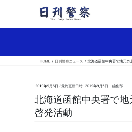
コ
ナ
ン
ビ
テ
ゲ
ン
ー
ツ
シ
へ
ョ
ス
ン
キ
に
ッ
移
HOME
日刊警察ニュース
北海道函館中央署で地元力
プ
動
2019年9月6日
/ 最終更新日時 :
2019年9月5日
編集部
北海道函館中央署で地元力士の犯罪・事故防止の
啓発活動