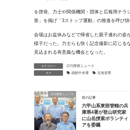
を啓発。力士や関係機関・団体と広報用チラ
形」を掲げ「3ストップ運動」の推進を呼び掛
会場はお盆休みなどで帰省した親子連れの姿
様子だった。力士らも快く記念撮影に応じる
見込まれる有意義な機会となった。
日刊警察ニュース
カテゴリー
函館中央署
北海道警
タグ
日刊警察ニュース
前の記事
六甲山系東部管轄の兵
庫県4署が登山研究家
に山岳捜索ボランティ
アを委嘱