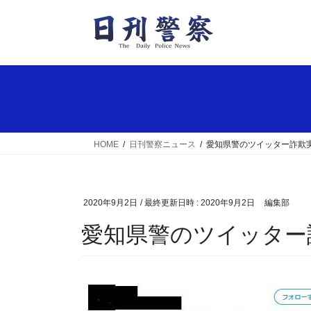
コ
ナ
ン
ビ
テ
ゲ
ン
ー
ツ
シ
へ
ョ
ス
ン
キ
に
ッ
移
HOME
日刊警察ニュース
愛知県警のツイッター詐欺
プ
動
2020年9月2日
/ 最終更新日時 :
2020年9月2日
編集部
愛知県警のツイッタ