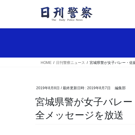
コ
ナ
ン
ビ
テ
ゲ
ン
ー
ツ
シ
へ
ョ
ス
ン
キ
に
ッ
移
HOME
日刊警察ニュース
宮城県警が女子バレー・佐
プ
動
2019年8月8日
/ 最終更新日時 :
2019年8月7日
編集部
宮城県警が女子バレー・佐藤あり紗選手の交通安
全メッセージを放送