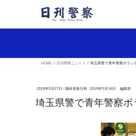
コ
ナ
ン
ビ
テ
ゲ
ン
ー
ツ
シ
へ
ョ
ス
ン
キ
に
ッ
移
HOME
日刊警察ニュース
埼玉県警で青年警察ボラン
プ
動
2019年5月27日
/ 最終更新日時 :
2019年5月24日
編集部
埼玉県警で青年警察