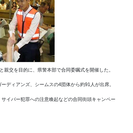
流と親交を目的に、県警本部で合同委嘱式を開催した。
ーディアンズ、シームスの4団体から約91人が出席。
、サイバー犯罪への注意喚起などの合同街頭キャンペー