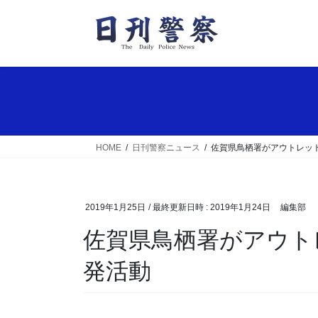
コ
ナ
ン
ビ
テ
ゲ
ン
ー
ツ
シ
へ
ョ
ス
ン
キ
に
ッ
移
HOME
日刊警察ニュース
佐賀県鳥栖署がアウトレット
プ
動
2019年1月25日
/ 最終更新日時 :
2019年1月24日
編集部
佐賀県鳥栖署がアウトレットで正しい110番の啓
発活動