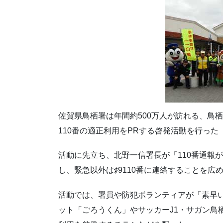
佐賀県鳥栖署は年間約500万人が訪れる、鳥
110番の適正利用をPRする啓発活動を行った
活動に先立ち、北野一信署長が「110番通報
し、緊急以外は♯9110番に連絡することを
活動では、署員や防犯ボランティアが「素早
ット「ごろうくん」やサッカーJ1・サガン鳥