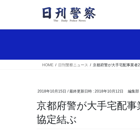
コ
ナ
ン
ビ
テ
ゲ
ン
ー
ツ
シ
へ
ョ
ス
ン
キ
に
ッ
移
HOME
日刊警察ニュース
京都府警が大手宅配事業者
プ
動
2018年10月15日
/ 最終更新日時 :
2018年10月12日
編集部
京都府警が大手宅配事業者2社と高齢者の事故防止
協定結ぶ