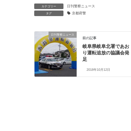
日刊警察ニュース
カテゴリー
京都府警
タグ
日刊警察ニュース
前の記事
岐阜県岐阜北署であお
り運転追放の協議会発
足
2018年10月12日