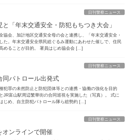
日刊警察ニュース
園児と「年末交通安全・防犯もちつき大会」
全協会、加計地区交通安全母の会と連携し、「年末交通安全・
した。年末交通安全県民総ぐるみ運動にあわせた催しで、住民
めることが目的。 署員はじめ協会会 […]
日刊警察ニュース
の合同パトロール出発式
種犯罪の未然防止と防犯団体等との連携・協働の強化を目的
とJR富山駅周辺繁華街の合同巡視を実施した（写真）。 式に
じめ、自主防犯パトロール隊ら総勢約 […]
日刊警察ニュース
20をオンラインで開催