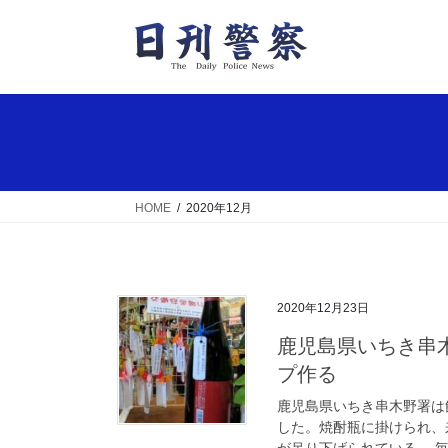
コ
ナ
ン
ビ
テ
ゲ
ン
ー
ツ
シ
へ
ョ
ス
ン
キ
に
ッ
移
HOME
2020年12月
プ
動
2020年12月23日
鹿児島県いちき串木野署が飲酒運転防止を願い折り鶴ストラッ
プ作る
鹿児島県いちき串木野署は
した。焼酎瓶に掛けられ、
が吊り下げられている。 毎