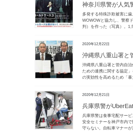
神奈川県警が人
多発する特殊詐欺被害に歯
WOWOWと協力し、警察
判）を作った（写真）。1,5
2020年12月22日
沖縄県八重山署
沖縄県八重山署と管内自治
ための連携に関する協定」
の実効性を高めるため「暴力
2020年12月21日
兵庫県警がUber
兵庫県警は食事宅配サービス
安全セミナーを神戸市内で
守らない。自転車マナーが悪