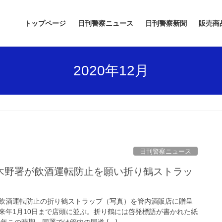
トップページ
日刊警察ニュース
日刊警察新聞
販売商
2020年12月
日刊警察ニュース
飲酒運転防止の折り鶴ストラップ（写真）を管内酒販店に贈呈
来年1月10日まで店頭に並ぶ。折り鶴には啓発標語が書かれた紙
年この時期、同署では管内の国道 […]