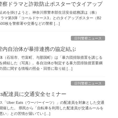
気警察ドラマと詐欺防止ポスターでタイアップ
止めを掛けようと、神奈川県警本部生活安全総務課は（株）
ドラマ第3弾「コールドケース3」とのタイアップポスター（B2
00枚を警察署や交番などの警察 […]
日刊警察ニュース
と管内自治体が暴排連携の協定結ぶ
体（石垣市、竹富町、与那国町）は「暴力団排除措置を講じる
を締結した（写真）。各自治体が制定する暴力団排除措置要綱
団に関する情報の照会・回答に取り組 […]
日刊警察ニュース
Eats配達員に交通安全セミナー
「Uber Eats（ウーバーイーツ）」の配達員を対象とした交通
開催した。 県民から「自転車を利用した配達員が交通ルールを
い」との苦情が届いてい […]