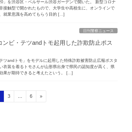
020」を渋谷区・ベルサール渋谷ガーデンで開いた。 新型コロナ
非接触型で開かれたもので、大学生や高校生に、オンラインで
就業意識を高めてもらう目的 […]
日刊警察ニュース
テツandトモ」をモデルに起用した特殊詐欺被害防止広報ポスタ
い衣装を着るトモさんが山形県出身で県民の認知度が高く、県
果が期待できると考えたという。 […]
固
固
固
2
3
…
6
»
定
定
定
ペ
ペ
ペ
ー
ー
ー
ジ
ジ
ジ