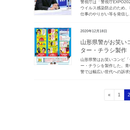
警視庁は「警視庁EXPO2
ウイルス感染防止のため、
仕事のやりがい等を発信し、
2020年12月18日
山形県警がお笑いコンビ・テツandトモ起用した詐欺防止ポス
ター・チラシ製作
山形県警はお笑いコンビ「
ー・チラシを製作した。青
警では幅広い世代への訴求効
投
固
«
1
稿
定
ペ
の
ー
ペ
ジ