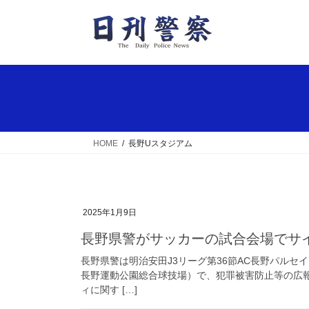
コ
ナ
ン
ビ
テ
ゲ
ン
ー
ツ
シ
へ
ョ
ス
ン
キ
に
ッ
移
HOME
長野Uスタジアム
プ
動
2025年1月9日
長野県警がサッカーの試合会場でサ
長野県警は明治安田J3リーグ第36節AC長野パル
長野運動公園総合球技場）で、犯罪被害防止等の広
ィに関す […]