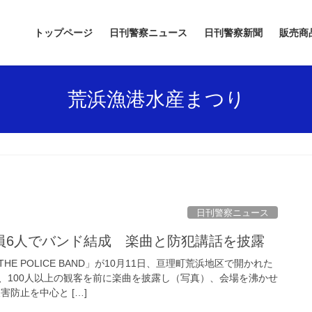
トップページ
日刊警察ニュース
日刊警察新聞
販売商
荒浜漁港水産まつり
日刊警察ニュース
署員6人でバンド結成 楽曲と防犯講話を披露
E POLICE BAND」が10月11日、亘理町荒浜地区で開かれた
、100人以上の観客を前に楽曲を披露し（写真）、会場を沸かせ
害防止を中心と […]