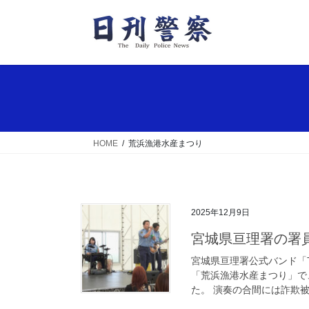
コ
ナ
ン
ビ
テ
ゲ
ン
ー
ツ
シ
へ
ョ
ス
ン
キ
に
ッ
移
HOME
荒浜漁港水産まつり
プ
動
2025年12月9日
宮城県亘理署の
宮城県亘理署公式バンド「TH
「荒浜漁港水産まつり」で
た。 演奏の合間には詐欺被