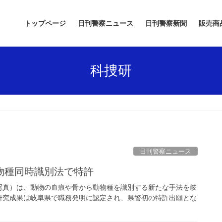
トップページ
日刊警察ニュース
日刊警察新聞
販売商
科捜研
日刊警察ニュース
物種同時識別法で特許
写真）は、動物の血痕や骨から動物種を識別する新たな手法を岐
研究成果は岐阜県で職務発明に認定され、県警初の特許出願とな