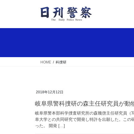
コ
ナ
ン
ビ
テ
ゲ
ン
ー
ツ
シ
へ
ョ
ス
ン
キ
に
ッ
移
HOME
科捜研
プ
動
2018年12月12日
岐阜県警科捜研の森主任研究員が動
岐阜県警本部科学捜査研究所の森幾啓主任研究員（
阜大学との共同研究で開発し特許を出願した。この
った。 開発 […]