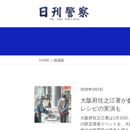
コ
ナ
ン
ビ
テ
ゲ
ン
ー
ツ
シ
へ
ョ
ス
ン
キ
に
ッ
移
HOME
此花区
プ
動
2026年3月2日
大阪府住之江署が参加型の防災啓発イベント開く 署員が防災
レシピの実演も
大阪府住之江署は1月15
の防災啓発イベントを、大
地での地震等の発生を踏まえ