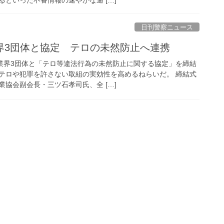
日刊警察ニュース
業界3団体と協定 テロの未然防止へ連携
産業界3団体と「テロ等違法行為の未然防止に関する協定」を締結
テロや犯罪を許さない取組の実効性を高めるねらいだ。 締結式
協会副会長・三ツ石孝司氏、全 […]