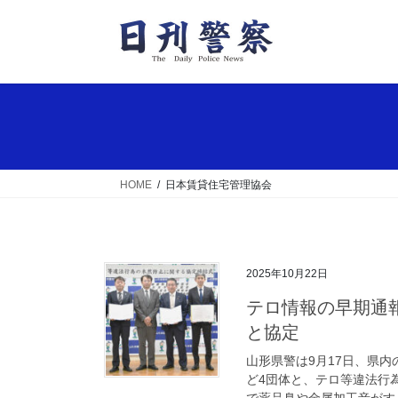
コ
ナ
ン
ビ
テ
ゲ
ン
ー
ツ
シ
へ
ョ
ス
ン
キ
に
ッ
移
HOME
日本賃貸住宅管理協会
プ
動
2025年10月22日
テロ情報の早期通報など 山形県警が不動産事業者加盟4団体
と協定
山形県警は9月17日、県
ど4団体と、テロ等違法行
で薬品臭や金属加工音がする