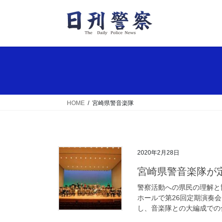
コ
ナ
ン
ビ
テ
ゲ
ン
ー
ツ
シ
へ
ョ
ス
ン
キ
に
ッ
移
HOME
宮崎県警音楽隊
プ
動
2020年2月28日
宮崎県警音楽隊が
警察活動への県民の理解と
ホールで第26回定期演奏
し、音楽隊との大編成での合同