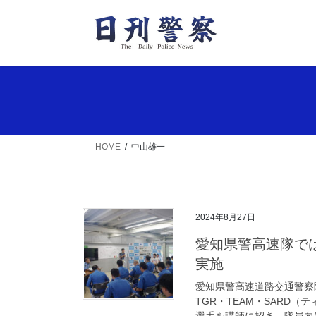
コ
ナ
ン
ビ
テ
ゲ
ン
ー
ツ
シ
へ
ョ
ス
ン
キ
に
ッ
移
HOME
中山雄一
プ
動
2024年8月27日
愛知県警高速隊ではレーシングドライバーの安全運転講習会を
実施
愛知県警高速道路交通警察
TGR・TEAM・SARD
選手を講師に招き、隊員向け