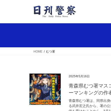
コ
ナ
ン
ビ
テ
ゲ
ン
ー
ツ
シ
へ
ョ
ス
ン
キ
に
ッ
移
HOME
むつ署
プ
動
2025年5月16日
青森県むつ署マスコット「アンナちゃん」に新デザイン シャ
ーマンキングの作
青森県むつ署は、同県出身
る武井宏之氏から、署の公
供を受けたことから、3月1