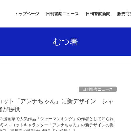
トップページ
日刊警察ニュース
日刊警察新聞
販売商
むつ署
日刊警察ニュース
者が提供
の漫画家で人気作品「シャーマンキング」の作者として知られ
式マスコットキャラクター「アンナちゃん」の新デザインの提
8日、署長室で感謝状の贈呈式を挙行 […]