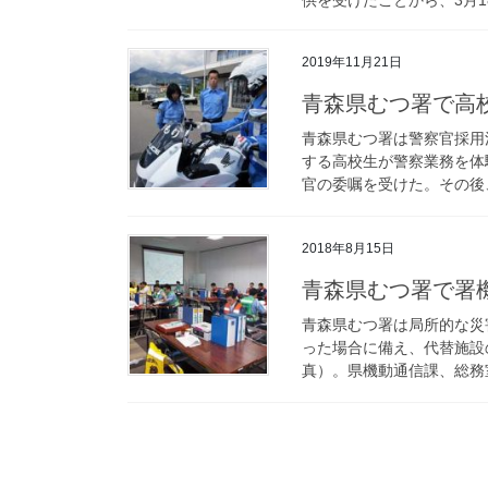
2019年11月21日
青森県むつ署で
青森県むつ署は警察官採用
する高校生が警察業務を体
官の委嘱を受けた。その後、
2018年8月15日
青森県むつ署で署
青森県むつ署は局所的な災
った場合に備え、代替施設
真）。県機動通信課、総務室