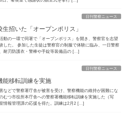
日刊警察ニュース
高校生招いた「オープンポリス」
活動の一環で同署で「オープンポリス」を開き、警察官を志望
験した。 参加した生徒は警察官の制服で体験に臨み、一日警察
耐刃防護衣・警棒や手錠等装備品の […]
日刊警察ニュース
機能移転訓練を実施
害などで警察署庁舎が被害を受け、警察機能の維持が困難にな
のむつ市役所本庁舎への警察署機能移転訓練を実施した（写
情報管理課の応援を得た。訓練は2月2 […]