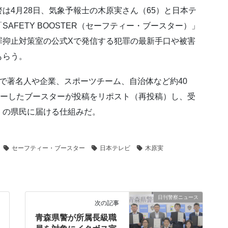
は4月28日、気象予報士の木原実さん（65）と日本テ
AFETY BOOSTER（セーフティー・ブースター）」
罪抑止対策室の公式Xで発信する犯罪の最新手口や被害
もらう。
で著名人や企業、スポーツチーム、自治体など約40
ローしたブースターが投稿をリポスト（再投稿）し、受
くの県民に届ける仕組みだ。
セーフティー・ブースター
日本テレビ
木原実
日刊警察ニュース
次の記事
青森県警が所属長級職