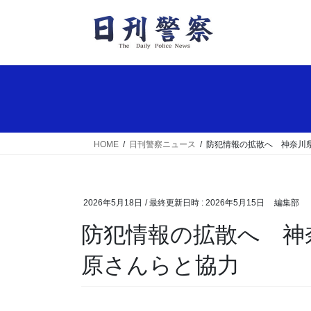
コ
ナ
ン
ビ
テ
ゲ
ン
ー
ツ
シ
へ
ョ
ス
ン
キ
に
ッ
移
HOME
日刊警察ニュース
防犯情報の拡散へ 神奈川
プ
動
2026年5月18日
/ 最終更新日時 :
2026年5月15日
編集部
防犯情報の拡散へ 神奈川県警が気象予報士の木
原さんらと協力