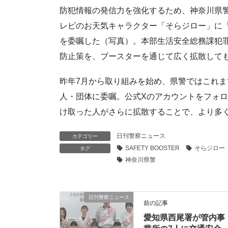
防犯情報の発信力を強化するため、神奈川県警
レビのお天気キャラクター「そらジロー」に「S
を委嘱した（写真）。本部生活安全総務課犯
防止策を、ブースターを通じて広く拡散して
昨年7月から取り組みを始め、県警ではこれま
人・団体に委嘱。公式Xのアカウントをフォ
け取った人がさらに拡散することで、より多
日刊警察ニュース
カテゴリー
SAFETY BOOSTER
そらジロー
タグ
神奈川県警
日刊警察ニュース
前の記事
愛知県西尾署が管内事