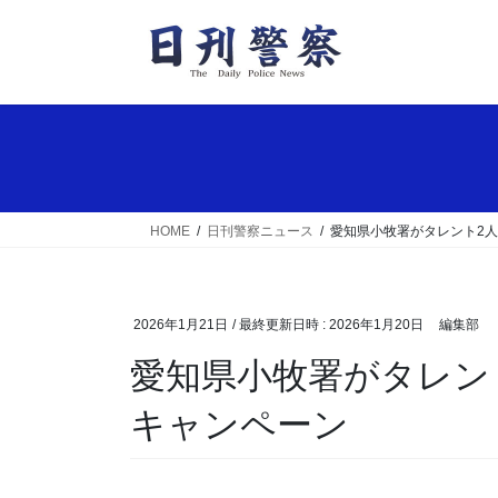
コ
ナ
ン
ビ
テ
ゲ
ン
ー
ツ
シ
へ
ョ
ス
ン
キ
に
ッ
移
HOME
日刊警察ニュース
愛知県小牧署がタレント2
プ
動
2026年1月21日
/ 最終更新日時 :
2026年1月20日
編集部
愛知県小牧署がタレント2人迎え交通安全運動啓発
キャンペーン