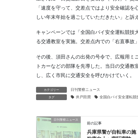
「速度を守って、交差点ではより安全確認を
しい年末年始を過ごしていただきたい」と訴
キャンペーンでは「全国白バイ安全運転競技
る交通教室を実施。交差点内での「右直事故
その後、須田さんの出発の号令で、広報用ミ
トカーなどの部隊を先導した。当日の交通教室な
し、広く市民に交通安全を呼びかけていく。
日刊警察ニュース
カテゴリー
井戸田潤
全国白バイ安全運転競
タグ
日刊警察ニュース
前の記事
兵庫県警が自転車の施