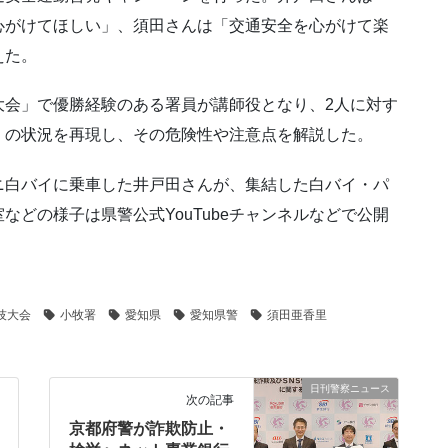
心がけてほしい」、須田さんは「交通安全を心がけて楽
えた。
大会」で優勝経験のある署員が講師役となり、2人に対す
」の状況を再現し、その危険性や注意点を解説した。
ニ白バイに乗車した井戸田さんが、集結した白バイ・パ
どの様子は県警公式YouTubeチャンネルなどで公開
技大会
小牧署
愛知県
愛知県警
須田亜香里
日刊警察ニュース
次の記事
京都府警が詐欺防止・