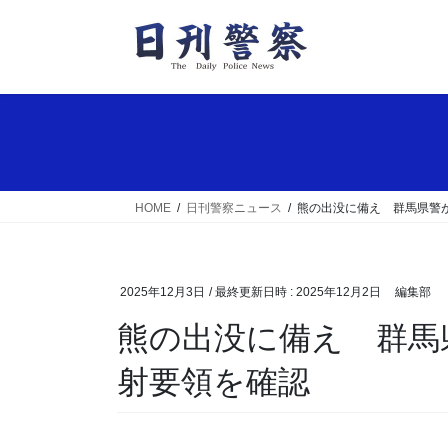
コ
ナ
ン
ビ
テ
ゲ
ン
ー
ツ
シ
へ
ョ
ス
ン
キ
に
ッ
移
HOME
日刊警察ニュース
熊の出没に備え 群馬県警
プ
動
2025年12月3日
/ 最終更新日時 :
2025年12月2日
編集部
熊の出没に備え 群馬県警が撃退用スプレーの噴
射要領を確認