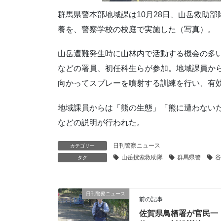
群馬県警本部地域課は10月28日、山岳救助
養を、警察学校の校庭で実施した（写真）。
山岳遭難発生時に山林内で活動する機会の多
などの署員、初任科生らが参加。地域課員か
向かってスプレーを噴射する訓練を行い、有
地域課員からは「熊の生態」「熊に遭わない
などの説明が行われた。
日刊警察ニュース
カテゴリー
山岳捜索救助隊
群馬県警
谷
タグ
日刊警察ニュース
前の記事
佐賀県鳥栖署が官民一