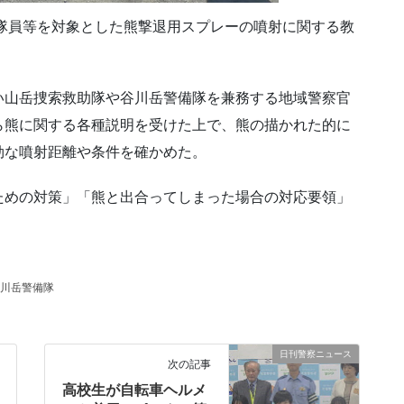
部隊員等を対象とした熊撃退用スプレーの噴射に関する教
い山岳捜索救助隊や谷川岳警備隊を兼務する地域警察官
ら熊に関する各種説明を受けた上で、熊の描かれた的に
効な噴射距離や条件を確かめた。
ための対策」「熊と出合ってしまった場合の対応要領」
川岳警備隊
日刊警察ニュース
次の記事
高校生が自転車ヘルメ