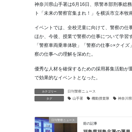
神奈川県山手署は6月16日、県警本部刑事総
ト「未来の警察官集まれ！」を横浜市立本牧
イベントでは、全校児童に向けて、警察の仕
ほか、今後、授業で警察の仕事について学習
「警察車両乗車体験」「警察の仕事○×クイズ
察の仕事への理解を深めた。
優秀な人材を確保するための採用募集活動が
で効果的なイベントとなった。
日刊警察ニュース
カテゴリー
山手署
機動捜査隊
神奈川県
タグ
日刊警察ニュース
前の記事
福島県福島北署の署員