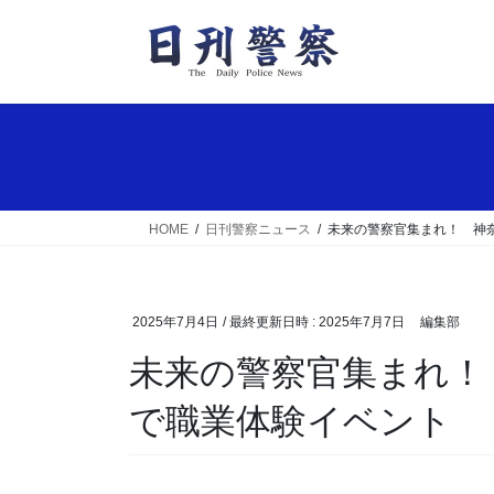
コ
ナ
ン
ビ
テ
ゲ
ン
ー
ツ
シ
へ
ョ
ス
ン
キ
に
ッ
移
HOME
日刊警察ニュース
未来の警察官集まれ！ 神
プ
動
2025年7月4日
/ 最終更新日時 :
2025年7月7日
編集部
未来の警察官集まれ！ 神奈川県山手署が小学校
で職業体験イベント