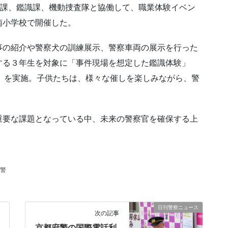
務課、鑑識課、機動捜査隊と協働して、職業体験イベン
南小学校で開催した。
事の紹介や警察犬の訓練展示、警察車両の展示を行った
する３年生を対象に「事件現場を想定した鑑識体験」
」を実施。子供たちは、様々な催しを楽しみながら、警
重要な課題となっている中、未来の警察官を確保する上
警
日刊警察ニュース
次の記事
京都府警の国際電話利