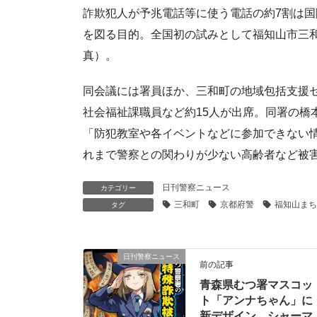
詐欺犯人が予兆電話等に使う電話の約7割は
を図る目的。全国初の試みとして福知山市三
真）。
同会議には署員ほか、三和町の地域包括支援
社会福祉課職員など約15人が出席。同署の橋
「防犯教室や各イベントなどに参加できない
れまで警察との関わりが少ない高齢者など被
日刊警察ニュース
カテゴリー
三和町
京都府警
福知山まち
タグ
日刊警察ニュース
前の記事
青森県むつ署マスコッ
ト「アンナちゃん」に
新デザイン シャーマ