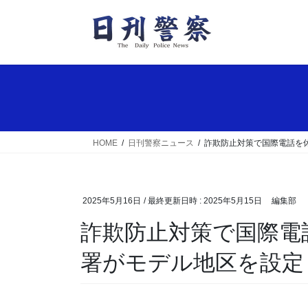
コ
ナ
ン
ビ
テ
ゲ
ン
ー
ツ
シ
へ
ョ
ス
ン
キ
に
ッ
移
HOME
日刊警察ニュース
詐欺防止対策で国際電話を
プ
動
2025年5月16日
/ 最終更新日時 :
2025年5月15日
編集部
詐欺防止対策で国際電話を休止に 京都府福知山
署がモデル地区を設定