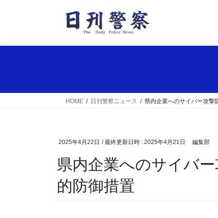
コ
ナ
ン
ビ
テ
ゲ
ン
ー
ツ
シ
へ
ョ
ス
ン
キ
に
ッ
移
HOME
日刊警察ニュース
県内企業へのサイバー攻撃
プ
動
2025年4月22日
/ 最終更新日時 :
2025年4月21日
編集部
県内企業へのサイバー攻撃防げ 新潟県警の戦略
的防御措置