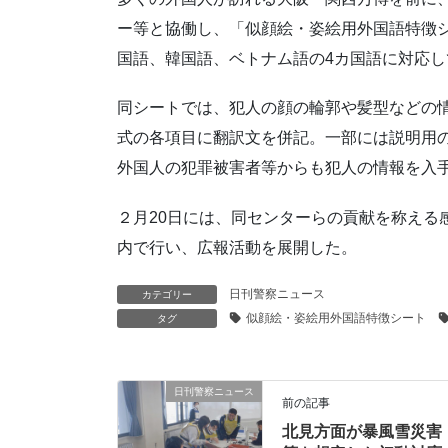
ー等と協働し、「似顔絵・姿絵用外国語特徴
国語、韓国語、ベトナム語の4カ国語に対応し
同シートでは、犯人の顔の輪郭や髪型などの
式の各項目に翻訳文を併記。一部には説明用
外国人の犯罪被害者等からも犯人の情報を入
２月20日には、同センターらの貢献を称える
内で行い、広報活動を展開した。
日刊警察ニュース
カテゴリー
似顔絵・姿絵用外国語特徴シート
タグ
日刊警察ニュース
前の記事
北見方面が暴風雪災害