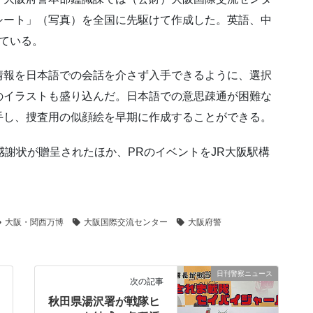
シート」（写真）を全国に先駆けて作成した。英語、中
ている。
情報を日本語での会話を介さず入手できるように、選択
のイラストも盛り込んだ。日本語での意思疎通が困難な
手し、捜査用の似顔絵を早期に作成することができる。
感謝状が贈呈されたほか、PRのイベントをJR大阪駅構
大阪・関西万博
大阪国際交流センター
大阪府警
日刊警察ニュース
次の記事
秋田県湯沢署が戦隊ヒ