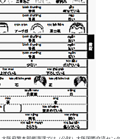
、大阪府警本部鑑識課では（公財）大阪国際交流センタ