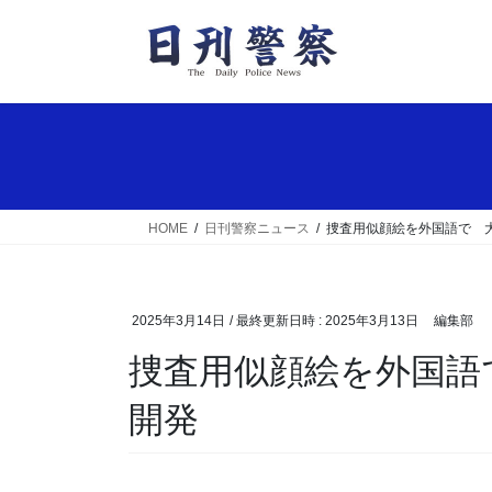
コ
ナ
ン
ビ
テ
ゲ
ン
ー
ツ
シ
へ
ョ
ス
ン
キ
に
ッ
移
HOME
日刊警察ニュース
捜査用似顔絵を外国語で 
プ
動
2025年3月14日
/ 最終更新日時 :
2025年3月13日
編集部
捜査用似顔絵を外国語で 大阪府警が作成シート
開発