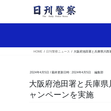
コ
ナ
ン
ビ
テ
ゲ
ン
ー
ツ
シ
へ
ョ
ス
ン
キ
に
ッ
移
HOME
日刊警察ニュース
大阪府池田署と兵庫県川西
プ
動
2024年4月5日
/ 最終更新日時 :
2024年4月5日
編集部
大阪府池田署と兵庫県川西署が駅前で合同防犯キ
ャンペーンを実施