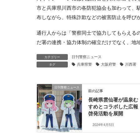
市と兵庫県川西市の各防犯協会も加わって、
布しながら、特殊詐欺などの被害防止を呼び
通行人からは「警察同士で協力してもらえる
だ署の連携・協力体制の確立だけでなく、地
日刊警察ニュース
カテゴリー
兵庫県警
大阪府警
川西署
タグ
日刊警察ニュース
前の記事
長崎県雲仙署が温泉む
すめとコラボした広報
啓発活動を展開
2024年4月5日