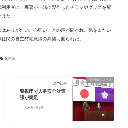
駅利用者に、両署が一緒に製作したチラシやグッズを配
かけた。
のはありがたい、心強い」との声が聞かれ、県をまたい
域住民の自主防犯意識の高揚も図られた。
池田署
日刊警察ニュース
次の記事
警視庁で人身安全対策
課が発足
2024年4月8日