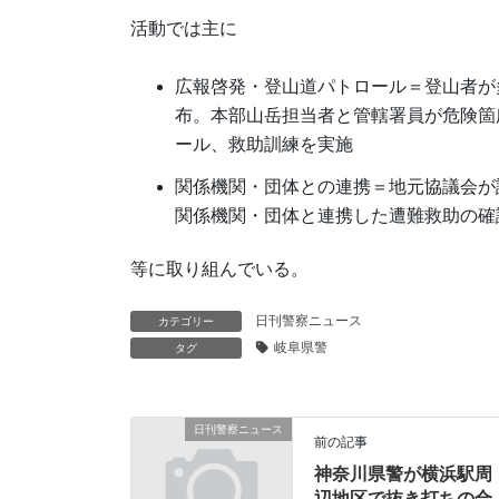
活動では主に
広報啓発・登山道パトロール＝登山者が
布。本部山岳担当者と管轄署員が危険箇
ール、救助訓練を実施
関係機関・団体との連携＝地元協議会が
関係機関・団体と連携した遭難救助の確
等に取り組んでいる。
日刊警察ニュース
カテゴリー
岐阜県警
タグ
日刊警察ニュース
前の記事
神奈川県警が横浜駅周
辺地区で抜き打ちの合