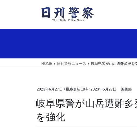
コ
ナ
ン
ビ
テ
ゲ
ン
ー
ツ
シ
へ
ョ
ス
ン
キ
に
ッ
移
HOME
日刊警察ニュース
岐阜県警が山岳遭難多発を
プ
動
2023年6月27日
/ 最終更新日時 :
2023年6月27日
編集部
岐阜県警が山岳遭難多発を受け関係機関と取組み
を強化