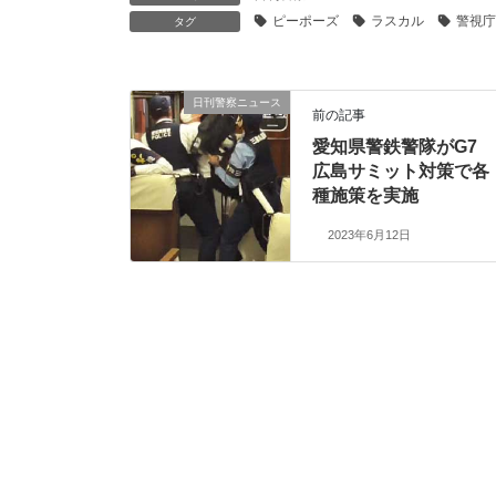
ピーポーズ
ラスカル
警視庁
タグ
日刊警察ニュース
前の記事
愛知県警鉄警隊がG7
広島サミット対策で各
種施策を実施
2023年6月12日