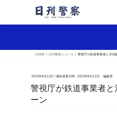
コ
ナ
ン
ビ
テ
ゲ
ン
ー
ツ
シ
へ
ョ
ス
ン
キ
に
ッ
移
HOME
日刊警察ニュース
警視庁が鉄道事業者と渋谷
プ
動
2023年6月12日
/ 最終更新日時 :
2023年6月12日
編集部
警視庁が鉄道事業者と渋谷駅で痴漢撲滅キャンペ
ーン