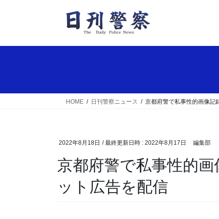
コ
ナ
ン
ビ
テ
ゲ
ン
ー
ツ
シ
へ
ョ
ス
ン
キ
に
ッ
移
HOME
日刊警察ニュース
京都府警で私事性的画像記
プ
動
2022年8月18日
/ 最終更新日時 :
2022年8月17日
編集部
京都府警で私事性的画像記録に係る被害防止のネ
ット広告を配信