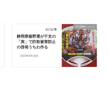
日刊警察ニュース
次の記事
静岡県裾野署が干支の
「寅」で詐欺被害防止
の啓発うちわ作る
2022年8月18日