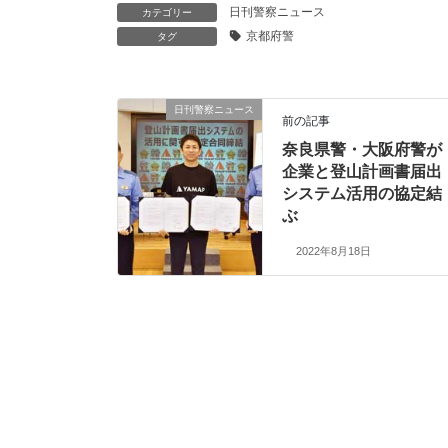
日刊警察ニュース
カテゴリー
京都府警
タグ
日刊警察ニュース
前の記事
奈良県警・大阪府警が
企業と登山計画書届出
システム活用の協定結
ぶ
2022年8月18日