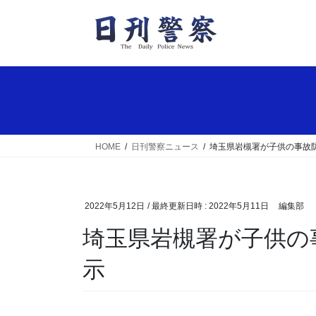
コ
ナ
ン
ビ
テ
ゲ
ン
ー
ツ
シ
へ
ョ
ス
ン
キ
に
ッ
移
HOME
日刊警察ニュース
埼玉県岩槻署が子供の事故
プ
動
2022年5月12日
/ 最終更新日時 :
2022年5月11日
編集部
埼玉県岩槻署が子供の事故防止願う五月人形を展
示