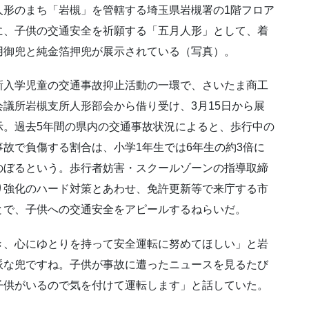
人形のまち「岩槻」を管轄する埼玉県岩槻署の1階フロア
に、子供の交通安全を祈願する「五月人形」として、着
用御兜と純金箔押兜が展示されている（写真）。
新入学児童の交通事故抑止活動の一環で、さいたま商工
会議所岩槻支所人形部会から借り受け、3月15日から展
示。過去5年間の県内の交通事故状況によると、歩行中の
事故で負傷する割合は、小学1年生では6年生の約3倍に
のぼるという。歩行者妨害・スクールゾーンの指導取締
り強化のハード対策とあわせ、免許更新等で来庁する市
とで、子供への交通安全をアピールするねらいだ。
き、心にゆとりを持って安全運転に努めてほしい」と岩
派な兜ですね。子供が事故に遭ったニュースを見るたび
子供がいるので気を付けて運転します」と話していた。