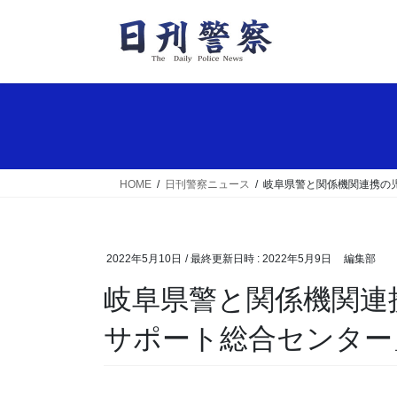
コ
ナ
ン
ビ
テ
ゲ
ン
ー
ツ
シ
へ
ョ
ス
ン
キ
に
ッ
移
HOME
日刊警察ニュース
岐阜県警と関係機関連携の
プ
動
2022年5月10日
/ 最終更新日時 :
2022年5月9日
編集部
岐阜県警と関係機関連携の児童虐待対応「こども
サポート総合センター