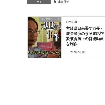
岐阜県警
タグ
日刊警察ニュース
前の記事
宮崎県日南署で市長・
署長出演のうそ電話詐
欺被害防止の啓発動画
を制作
2022年5月9日