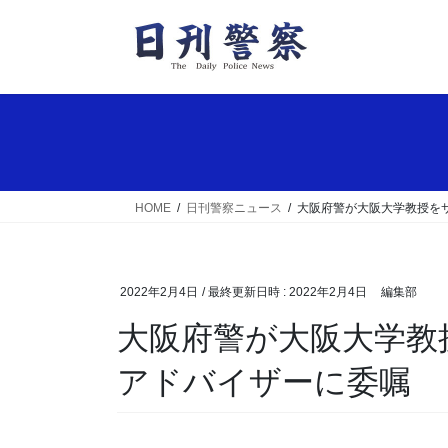
コ
ナ
ン
ビ
テ
ゲ
ン
ー
ツ
シ
へ
ョ
ス
ン
キ
に
ッ
移
HOME
日刊警察ニュース
大阪府警が大阪大学教授を
プ
動
2022年2月4日
/ 最終更新日時 :
2022年2月4日
編集部
大阪府警が大阪大学教授をサイバーセキュリティ
アドバイザーに委嘱