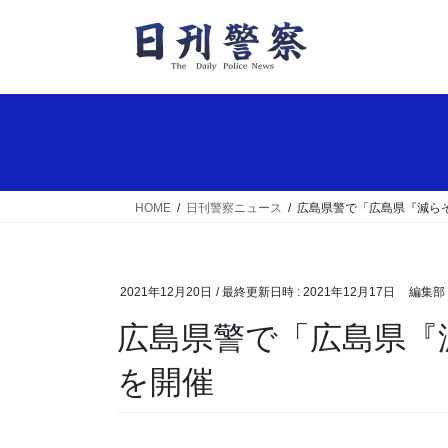
コ
ナ
ン
ビ
テ
ゲ
ン
ー
ツ
シ
へ
ョ
ス
ン
キ
に
ッ
移
HOME
日刊警察ニュース
広島県警で「広島県『減ら
プ
動
2021年12月20日
/ 最終更新日時 :
2021年12月17日
編集部
広島県警で「広島県『減らそう犯罪』推進会議」
を開催