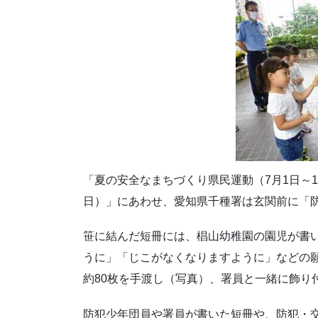
「夏の安全なまちづくり県民運動（7月1日～1
日）」にあわせ、愛知県千種署は玄関前に「
笹に結んだ短冊には、椙山幼稚園の園児が書
うに」「じこがなくなりますように」などの
約80枚を手渡し（写真）、署員と一緒に飾り
防犯少年団員や署員が書いた短冊や、防犯・