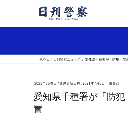
コ
ナ
ン
ビ
テ
ゲ
ン
ー
ツ
シ
へ
ョ
ス
ン
キ
に
ッ
移
HOME
日刊警察ニュース
愛知県千種署が「防犯・交
プ
動
2021年7月9日
/ 最終更新日時 :
2021年7月8日
編集部
愛知県千種署が「防犯・交通安全七夕飾り」を設
置