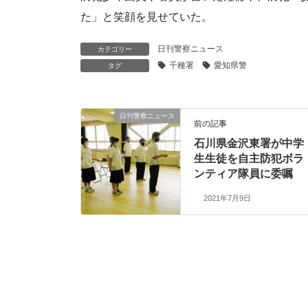
た」と笑顔を見せていた。
日刊警察ニュース
カテゴリー
千種署
愛知県警
タグ
日刊警察ニュース
前の記事
石川県金沢東署が中学
生生徒を自主防犯ボラ
ンティア隊員に委嘱
2021年7月9日