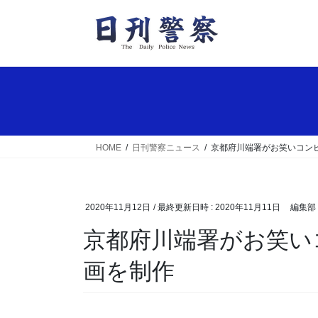
コ
ナ
ン
ビ
テ
ゲ
ン
ー
ツ
シ
へ
ョ
ス
ン
キ
に
ッ
移
HOME
日刊警察ニュース
京都府川端署がお笑いコン
プ
動
2020年11月12日
/ 最終更新日時 :
2020年11月11日
編集部
京都府川端署がお笑いコンビ・ミキ出演の防犯動
画を制作