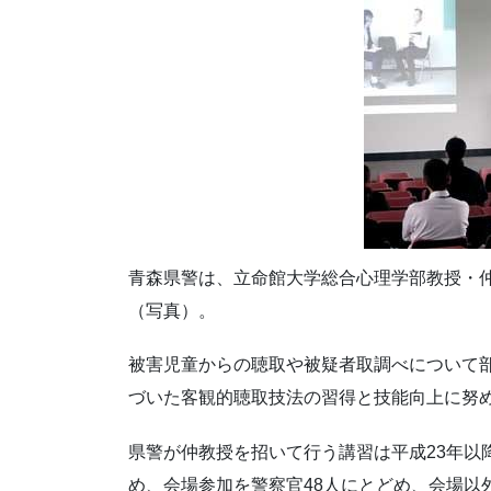
青森県警は、立命館大学総合心理学部教授・
（写真）。
被害児童からの聴取や被疑者取調べについて
づいた客観的聴取技法の習得と技能向上に努
県警が仲教授を招いて行う講習は平成23年以
め、会場参加を警察官48人にとどめ、会場以