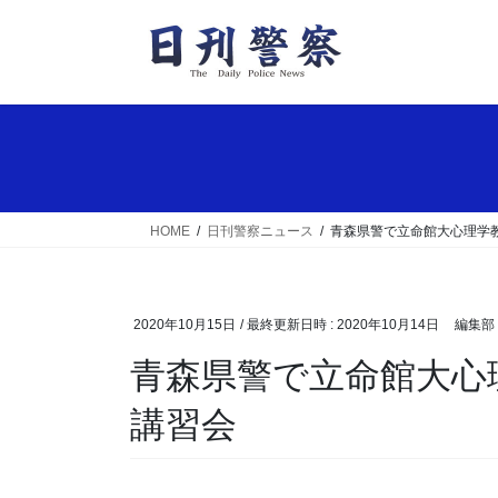
コ
ナ
ン
ビ
テ
ゲ
ン
ー
ツ
シ
へ
ョ
ス
ン
キ
に
ッ
移
HOME
日刊警察ニュース
青森県警で立命館大心理学
プ
動
2020年10月15日
/ 最終更新日時 :
2020年10月14日
編集部
青森県警で立命館大心理学教授招いた聴取技法の
講習会