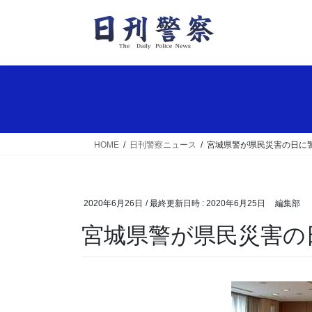
コ
ナ
ン
ビ
テ
ゲ
ン
ー
ツ
シ
へ
ョ
ス
ン
キ
に
ッ
移
HOME
日刊警察ニュース
宮城県警が県民災害の日に
プ
動
2020年6月26日
/ 最終更新日時 :
2020年6月25日
編集部
宮城県警が県民災害