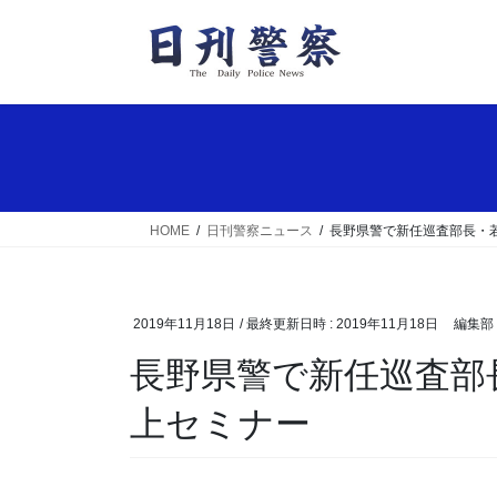
コ
ナ
ン
ビ
テ
ゲ
ン
ー
ツ
シ
へ
ョ
ス
ン
キ
に
ッ
移
HOME
日刊警察ニュース
長野県警で新任巡査部長・
プ
動
2019年11月18日
/ 最終更新日時 :
2019年11月18日
編集部
長野県警で新任巡査部長・若手対象の実務能力向
上セミナー