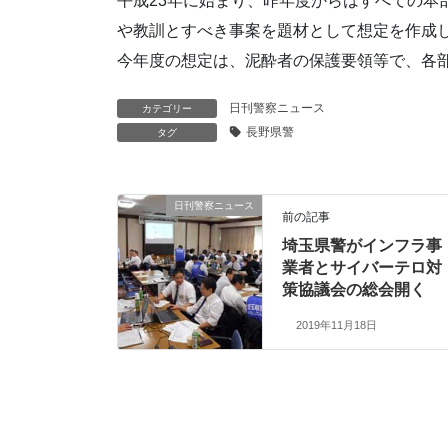
平成23年に始まり、昨年度からはすべての本
や教訓とすべき事案を題材として想定を作成
今年度の想定は、泥酔者の保護要領等で、各
日刊警察ニュース
カテゴリー
長野県警
タグ
日刊警察ニュース
前の記事
埼玉県警がインフラ事
業者とサイバーテロ対
策協議会の総会開く
2019年11月18日