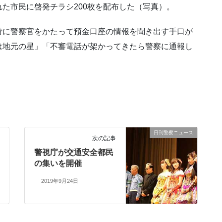
た市民に啓発チラシ200枚を配布した（写真）。
特に警察官をかたって預金口座の情報を聞き出す手口が
は地元の星」「不審電話が架かってきたら警察に通報し
日刊警察ニュース
次の記事
警視庁が交通安全都民
の集いを開催
2019年9月24日