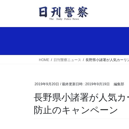
コ
ナ
ン
ビ
テ
ゲ
ン
ー
ツ
シ
へ
ョ
ス
ン
キ
に
ッ
移
HOME
日刊警察ニュース
長野県小諸署が人気カーリ
プ
動
2019年9月20日
/ 最終更新日時 :
2019年9月19日
編集部
長野県小諸署が人気カーリング選手と詐欺・事故
防止のキャンペーン