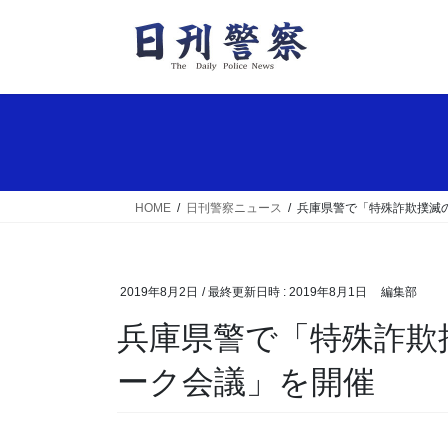
コ
ナ
ン
ビ
テ
ゲ
ン
ー
ツ
シ
へ
ョ
ス
ン
キ
に
ッ
移
HOME
日刊警察ニュース
兵庫県警で「特殊詐欺撲滅
プ
動
2019年8月2日
/ 最終更新日時 :
2019年8月1日
編集部
兵庫県警で「特殊詐欺撲滅のための官民ネットワ
ーク会議」を開催