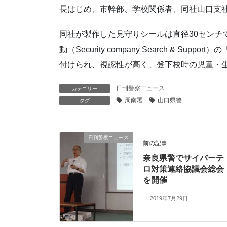
長はじめ、市幹部、学校関係者、同社山口支社
同社が製作した見守りシールは直径30センチ
動（Security company Search & 
付けられ、視認性が高く、登下校時の児童・
日刊警察ニュース
カテゴリー
周南署
山口県警
タグ
日刊警察ニュース
前の記事
奈良県警でサイバーテ
ロ対策連絡協議会総会
を開催
2019年7月29日