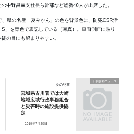
の中野昌幸支社長ら幹部など総勢40人が出席した。
で、県の名産「夏みかん」の色を背景色に、防犯CSR活
Support）の「S」を青色で表記している（写真）。車両側面に貼り
生徒の目にも留まりやすい。
日刊警察ニュース
次の記事
宮城県古川署では大崎
地域広域行政事務組合
と災害時の施設提供協
定
2019年7月30日