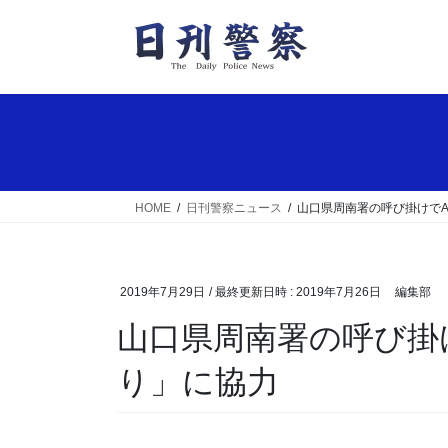
コ
ナ
ン
ビ
テ
ゲ
ン
ー
ツ
シ
へ
ョ
ス
ン
キ
に
ッ
移
HOME
日刊警察ニュース
山口県周南署の呼び掛けでA
プ
動
2019年7月29日
/ 最終更新日時 :
2019年7月26日
編集部
山口県周南署の呼び掛けでALSOKが「ながら見守
り」に協力