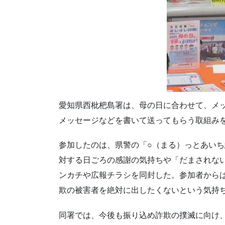
愛知県西枇杷島署は、母の日に合わせて、メ
メッセージなどを書いて送ってもらう取組み
参加したのは、県警の「○（まる）っとあいち
対する日ごろの感謝の気持ちや「だまされな
ンカチや広報チラシを同封した。参加者から
欺の被害者を絶対に出したくないという気持
同署では、今後も振り込め詐欺の撲滅に向け