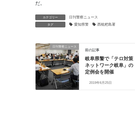
だ。
日刊警察ニュース
カテゴリー
愛知県警
西枇杷島署
タグ
日刊警察ニュース
前の記事
岐阜県警で「テロ対策
ネットワーク岐阜」の
定例会を開催
2019年6月25日