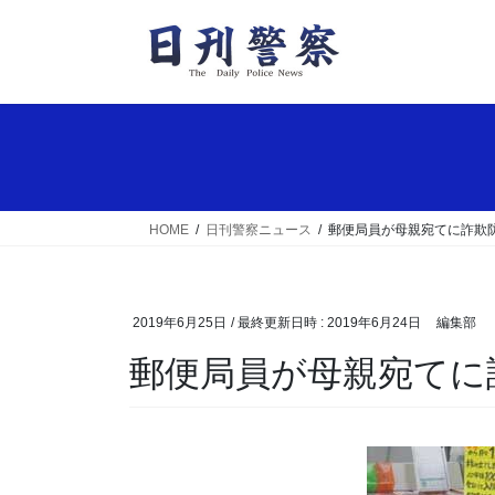
コ
ナ
ン
ビ
テ
ゲ
ン
ー
ツ
シ
へ
ョ
ス
ン
キ
に
ッ
移
HOME
日刊警察ニュース
郵便局員が母親宛てに詐欺
プ
動
2019年6月25日
/ 最終更新日時 :
2019年6月24日
編集部
郵便局員が母親宛て