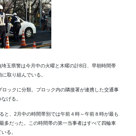
施埼玉県警は今月中の火曜と木曜の計8日、早朝時間帯
動に取り組んでいる。
ブロックに分類。ブロック内の隣接署が連携した交通事
つなげる。
ると、2月中の時間帯別では午前４時～午前８時が最も
が最多だった。この時間帯の第一当事者はすべて四輪車
ている。