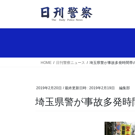
コ
ナ
ン
ビ
テ
ゲ
ン
ー
ツ
シ
へ
ョ
ス
ン
キ
に
ッ
移
HOME
日刊警察ニュース
埼玉県警が事故多発時間帯
プ
動
2019年2月20日
/ 最終更新日時 :
2019年2月19日
編集部
埼玉県警が事故多発