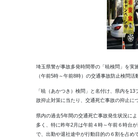
埼玉県警が事故多発時間帯の「暁検問」を実
（午前5時～午前8時）の交通事故防止検問活
「暁（あかつき）検問」と名付け、県内を13
故抑止対策に当たり、交通死亡事故の抑止に
県内の過去5年間の交通死亡事故発生状況によ
多く、特に昨年2月は午前４時～午前６時台
で、出勤や退社途中が行動目的の６割を占め