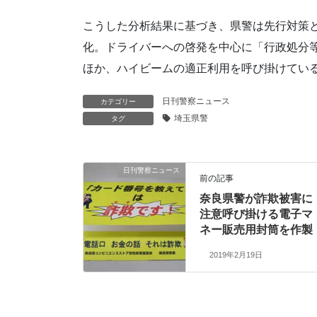
こうした分析結果に基づき、県警は先行対策
化。ドライバーへの啓発を中心に「行政処分
ほか、ハイビームの適正利用を呼び掛けてい
日刊警察ニュース
カテゴリー
埼玉県警
タグ
日刊警察ニュース
前の記事
奈良県警が詐欺被害に
注意呼び掛ける電子マ
ネー販売用封筒を作製
2019年2月19日