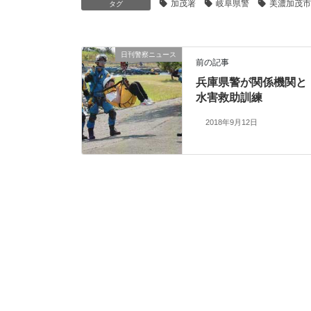
加茂署
岐阜県警
美濃加茂市
タグ
日刊警察ニュース
前の記事
兵庫県警が関係機関と
水害救助訓練
2018年9月12日