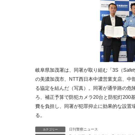
岐阜県加茂署は、同署が取り組む「3S（Safety S
の美濃加茂市、NTT西日本中濃営業支店、中
る協定を結んだ（写真）。同署が通学路の危
ろ、補正予算で防犯カメラ20台と防犯灯20
費を負担し、同署が犯罪抑止に効果的な設置
る。
日刊警察ニュース
カテゴリー