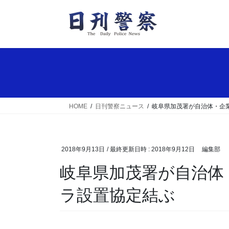
コ
ナ
ン
ビ
テ
ゲ
ン
ー
ツ
シ
へ
ョ
ス
ン
キ
に
ッ
移
HOME
日刊警察ニュース
岐阜県加茂署が自治体・企
プ
動
2018年9月13日
/ 最終更新日時 :
2018年9月12日
編集部
岐阜県加茂署が自治体・企業と通学路の防犯カメ
ラ設置協定結ぶ