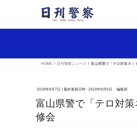
コ
ナ
ン
ビ
テ
ゲ
ン
ー
ツ
シ
へ
ョ
ス
ン
キ
に
ッ
移
HOME
日刊警察ニュース
富山県警で「テロ対策ネッ
プ
動
2018年9月7日
/ 最終更新日時 :
2018年9月6日
編集部
富山県警で「テロ対策ネットワークとやま」の研
修会