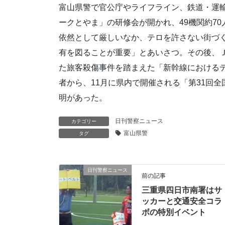
富山県警で官公庁やライフライン、鉄道・運
ークとやま」の研修会が開かれ、49機関約7
依然として厳しいなか、テロを許さない街づ
有を図ることが重要」とあいさつ。その後、
た旅客殺傷事件を踏まえた「新幹線における
者から、11月に県内で開催される「第31回
明があった。
日刊警察ニュース
カテゴリー
富山県警
タグ
日刊警察ニュース
前の記事
三重県四日市南署はサ
ッカーと交通安全コラ
ボの特別イベント