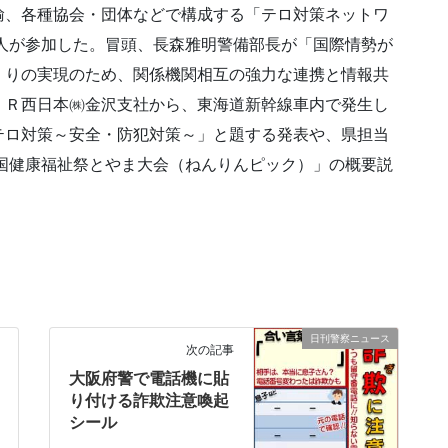
輸、各種協会・団体などで構成する「テロ対策ネットワ
0人が参加した。冒頭、長森雅明警備部長が「国際情勢が
くりの実現のため、関係機関相互の強力な連携と情報共
ＪＲ西日本㈱金沢支社から、東海道新幹線車内で発生し
テロ対策～安全・防犯対策～」と題する発表や、県担当
全国健康福祉祭とやま大会（ねんりんピック）」の概要説
日刊警察ニュース
次の記事
大阪府警で電話機に貼
り付ける詐欺注意喚起
シール