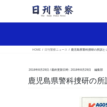
コ
ナ
ン
ビ
テ
ゲ
ン
ー
ツ
シ
へ
ョ
ス
ン
キ
に
ッ
移
HOME
日刊警察ニュース
鹿児島県警科捜研の所訓と
プ
動
2018年8月29日
/ 最終更新日時 :
2018年8月29日
編集部
鹿児島県警科捜研の