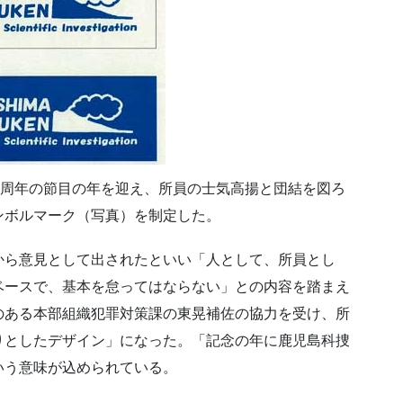
0周年の節目の年を迎え、所員の士気高揚と団結を図ろ
ンボルマーク（写真）を制定した。
から意見として出されたといい「人として、所員とし
ベースで、基本を怠ってはならない」との内容を踏まえ
のある本部組織犯罪対策課の東晃補佐の協力を受け、所
りとしたデザイン」になった。「記念の年に鹿児島科捜
いう意味が込められている。