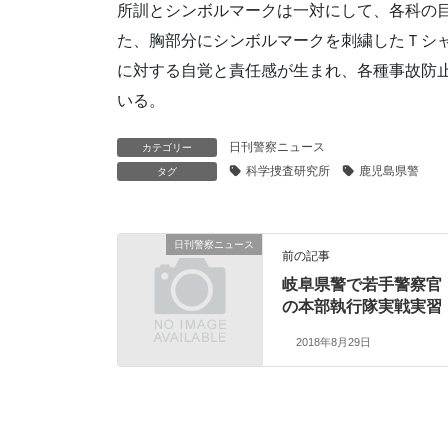
所訓とシンボルマークは一対にして、各科の
た、胸部分にシンボルマークを刺繍したＴシ
に対する自覚と責任感が生まれ、各種事故防
いる。
日刊警察ニュース
カテゴリー
科学捜査研究所
鹿児島県警
タグ
日刊警察ニュース
前の記事
岐阜県警で若手警察官
の本部執行隊実戦実習
2018年8月29日