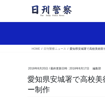
コ
ナ
ン
ビ
テ
ゲ
ン
ー
ツ
シ
へ
ョ
ス
ン
キ
に
ッ
移
HOME
日刊警察ニュース
愛知県安城署で高校美術部
プ
動
2018年8月20日
/ 最終更新日時 :
2018年8月17日
編集部
愛知県安城署で高校美術部デザインの防犯ポスタ
ー制作