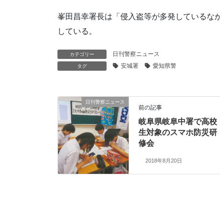
峯田昌幸署長は「侵入盗等が多発しているな
している。
日刊警察ニュース
カテゴリー
安城署
愛知県警
タグ
日刊警察ニュース
前の記事
岐阜県岐阜中署で高校
生対象のスマホ防災研
修会
2018年8月20日