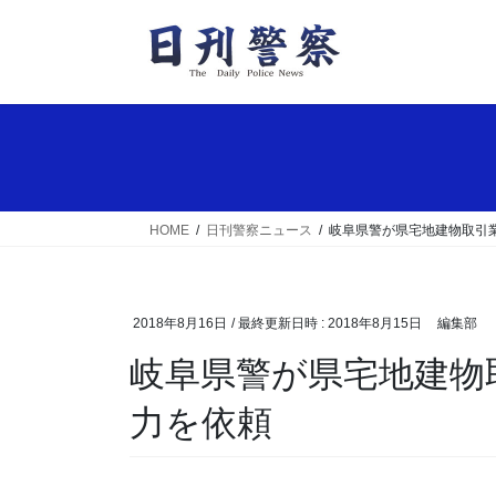
コ
ナ
ン
ビ
テ
ゲ
ン
ー
ツ
シ
へ
ョ
ス
ン
キ
に
ッ
移
HOME
日刊警察ニュース
岐阜県警が県宅地建物取引
プ
動
2018年8月16日
/ 最終更新日時 :
2018年8月15日
編集部
岐阜県警が県宅地建物取引業協会に巡回連絡の協
力を依頼