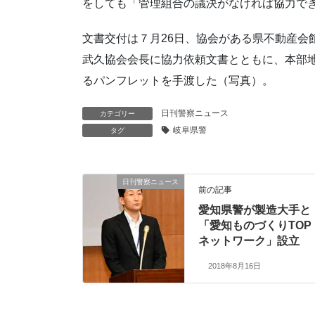
をしても「管理組合の議決がなければ協力で
文書交付は７月26日、協会がある県不動産会
武久協会会長に協力依頼文書とともに、本部
るパンフレットを手渡した（写真）。
日刊警察ニュース
カテゴリー
岐阜県警
タグ
日刊警察ニュース
前の記事
愛知県警が製造大手と
「愛知ものづくりTOP
ネットワーク」設立
2018年8月16日