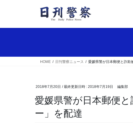
コ
ナ
ン
ビ
テ
ゲ
ン
ー
ツ
シ
へ
ョ
ス
ン
キ
に
ッ
移
HOME
日刊警察ニュース
愛媛県警が日本郵便と詐欺
プ
動
2018年7月20日
/ 最終更新日時 :
2018年7月19日
編集部
愛媛県警が日本郵便と詐欺被害防止の「まもレタ
ー」を配達