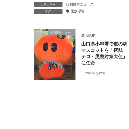
日刊警察ニュース
カテゴリー
愛媛県警
タグ
日刊警察ニュース
前の記事
山口県小串署で道の駅
マスコットを「密航・
テロ・災害対策大使」
に任命
2018年7月20日