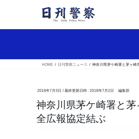
コ
ナ
ン
ビ
テ
ゲ
ン
ー
ツ
シ
へ
ョ
ス
ン
キ
に
ッ
移
HOME
日刊警察ニュース
神奈川県茅ケ崎署と茅ヶ崎
プ
動
2018年7月3日
/ 最終更新日時 :
2018年7月2日
編集部
神奈川県茅ケ崎署と茅ヶ崎市がごみ収集車での安
全広報協定結ぶ