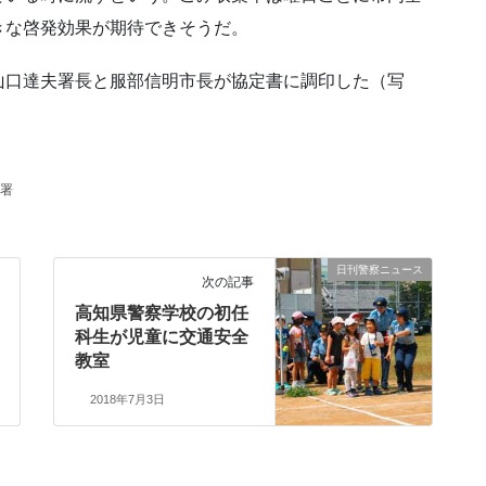
きな啓発効果が期待できそうだ。
山口達夫署長と服部信明市長が協定書に調印した（写
署
日刊警察ニュース
次の記事
高知県警察学校の初任
科生が児童に交通安全
教室
2018年7月3日