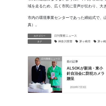
域を走るため、広く市民に音声が伝わり、大
市内の環境事業センターであった締結式で、
真）。
日刊警察ニュース
カテゴリー
神奈川県警
茅ヶ崎市
茅ヶ崎
タグ
日刊警察ニュース
前の記事
ALSOKが新潟・東小
針自治会に防犯カメラ
贈呈
2018年7月3日