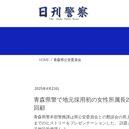
コ
ナ
ン
ビ
テ
ゲ
ン
ー
ツ
シ
へ
ョ
ス
ン
キ
に
ッ
移
HOME
青森県公安委員会
プ
動
2025年4月23日
青森県警で地元採用初の女性所属長2人が公安委員と懇談 採用から昇任までを
回顧
青森県警本部警務課は県公安委員会との懇談会の席
までのヒストリーをプレゼンテーションした。 話
子施設装備課 […]