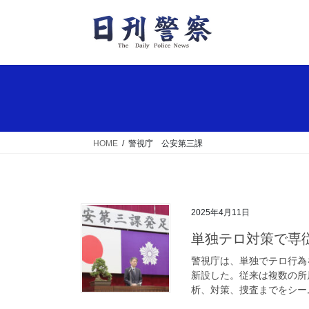
コ
ナ
ン
ビ
テ
ゲ
ン
ー
ツ
シ
へ
ョ
ス
ン
キ
に
ッ
移
HOME
警視庁 公安第三課
プ
動
2025年4月11日
単独テロ対策で
警視庁は、単独でテロ行為
新設した。従来は複数の所
析、対策、捜査までをシーム