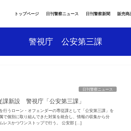
トップページ
日刊警察ニュース
日刊警察新聞
販売商
警視庁 公安第三課
日刊警察ニュース
専従課新設 警視庁「公安第三課」
を行うローン・オフェンダーの専従課として「公安第三課」を
属で個別に取り組んできた対策を統合し、情報の収集から分
レスかつワンストップで行う。 公安部 […]